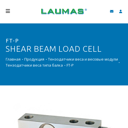
КОМПАНИЯ
FT-P
ПРОДУКЦИЯ
SHEAR BEAM LOAD CELL
УСЛУГИ
Главная
Продукция
Тензодатчики веса и весовые модули
СОДЕЙСТВИЕ И ЗАГРУЗКИ
Тензодатчики веса типа балка
FT-P
ВИДЕО ГАЛЕРЕЯ
БЛОГ
НОВОСТИ
ПОИСК
PУССКИЙ