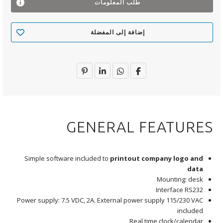
طلب المعلومات
إضافة إلى المفضلة
‫GENERAL FEATURES
Simple software included to
printout company logo and
data
Mounting: desk
Interface RS232
Power supply: 7.5 VDC, 2A. External power supply 115/230 VAC
included
Real time clock/calendar