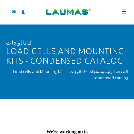
الشركة
كاتالوجات
المنتجات
LOAD CELLS AND MOUNTING
الخدمات
KITS - CONDENSED CATALOG
مساعدة و تنزيل
الصفحة الرئيسية
منتجات
كاتالوجات
Load cells and Mounting Kits -
condensed catalog
فيديو
‫BLOG
لأخبار
بحث
لعربية