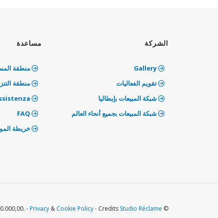
الشركة
مساعدة
Gallery
منطقة المس
تقويم الفعاليات
منطقة التنز
شبكة المبيعات بإيطاليا
Info e assistenza
شبكة المبيعات بجميع أنحاء العالم
‫FAQ
خريطة المو
Privacy
&
Cookie Policy
- Credits
Studio Réclame
© LAUMAS Elettronica S.r.l. - VAT IT01661140341 - Italian companies Register: PR169833 - Capital Stock Euro 100.000,00. -