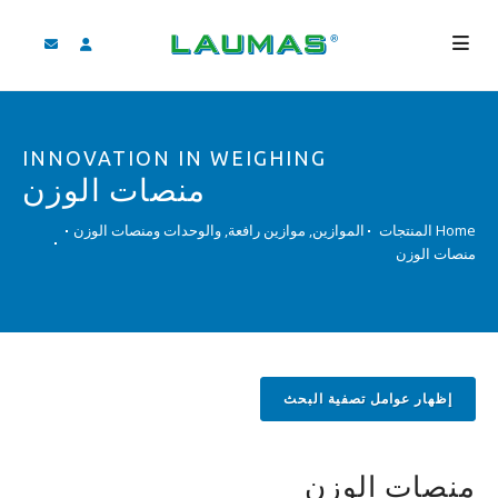
الشركة
INNOVATION IN WEIGHING
المنتجات
منصات الوزن
الخدمات
Home
المنتجات
الموازين, موازين رافعة, والوحدات ومنصات الوزن
منصات الوزن
مساعدة و تنزيل
فيديو
‫BLOG
لأخبار
إظهار عوامل تصفية البحث
بحث
منصات الوزن
لعربية