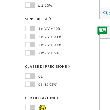
≤ ± 0.5%
SENSIBILITÀ
1 mV/V ± 10%
2 mV/V ± 0.1%
2 mV/V ± 0.4%
2 mV/V ± 5%
CLASSE DI PRECISIONE
C2
C3 (±0.02%)
CERTIFICAZIONI