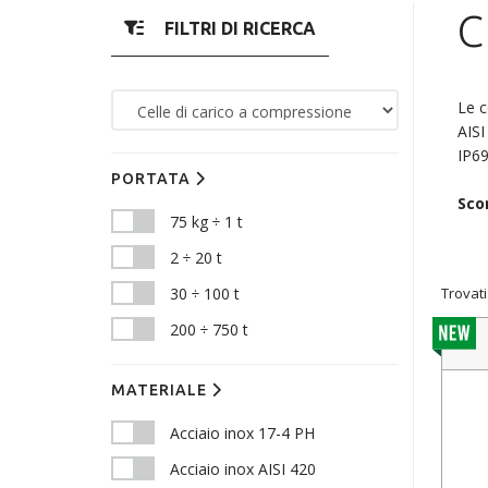
C
FILTRI DI RICERCA
Le c
AISI
IP69
PORTATA
Scor
75 kg ÷ 1 t
2 ÷ 20 t
Trovati
30 ÷ 100 t
200 ÷ 750 t
MATERIALE
Acciaio inox 17-4 PH
Acciaio inox AISI 420