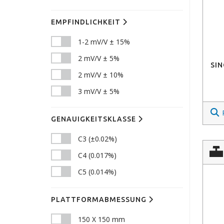
EMPFINDLICHKEIT
1-2 mV/V ± 15%
2 mV/V ± 5%
SIN
2 mV/V ± 10%
3 mV/V ± 5%
GENAUIGKEITSKLASSE
C3 (±0.02%)
C4 (0.017%)
C5 (0.014%)
PLATTFORMABMESSUNG
150 X 150 mm