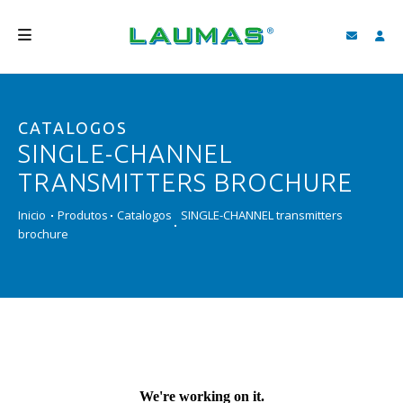
EMPRESA
CATALOGOS
PRODUTOS
SINGLE-CHANNEL
SERVIÇOS
TRANSMITTERS BROCHURE
ASSISTÊNCIA E DOWNLOAD
Inicio
Produtos
Catalogos
SINGLE-CHANNEL transmitters
brochure
VIDEOS
BLOG
NOVIDADES
FIND
PORTUGUÊS