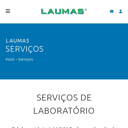
EMPRESA
LAUMAS
PRODUTOS
SERVIÇOS
SERVIÇOS
Inicio
Serviços
ASSISTÊNCIA E DOWNLOAD
VIDEOS
BLOG
SERVIÇOS DE
NOVIDADES
LABORATÓRIO
FIND
PORTUGUÊS