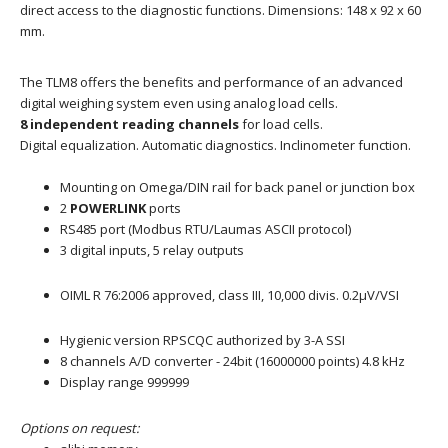
direct access to the diagnostic functions. Dimensions: 148 x 92 x 60
mm.
The TLM8 offers the benefits and performance of an advanced
digital weighing system even using analog load cells.
8 independent reading channels
for load cells.
Digital equalization. Automatic diagnostics. Inclinometer function.
Mounting on Omega/DIN rail for back panel or junction box
2
POWERLINK
ports
RS485 port (Modbus RTU/Laumas ASCII protocol)
3 digital inputs, 5 relay outputs
OIML R 76:2006 approved, class III, 10,000 divis. 0.2μV/VSI
Hygienic version RPSCQC authorized by 3-A SSI
8 channels A/D converter - 24bit (16000000 points) 4.8 kHz
Display range 999999
Options on request: