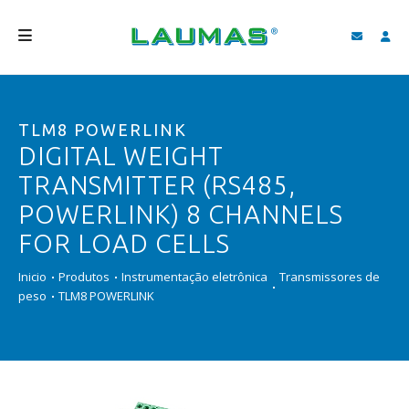
EMPRESA
TLM8 POWERLINK
PRODUTOS
DIGITAL WEIGHT
SERVIÇOS
TRANSMITTER (RS485,
ASSISTÊNCIA E DOWNLOAD
POWERLINK) 8 CHANNELS
FOR LOAD CELLS
VIDEOS
Inicio
Produtos
Instrumentação eletrônica
Transmissores de
BLOG
peso
TLM8 POWERLINK
NOVIDADES
FIND
PORTUGUÊS