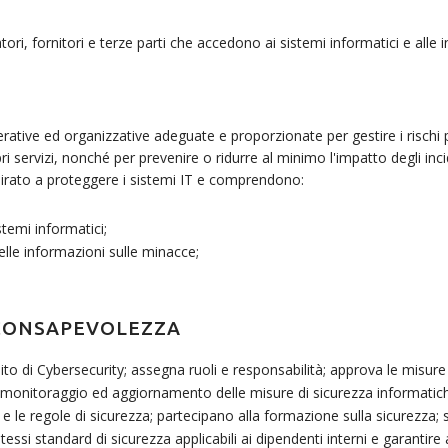
ratori, fornitori e terze parti che accedono ai sistemi informatici e all
ve ed organizzative adeguate e proporzionate per gestire i rischi post
opri servizi, nonché per prevenire o ridurre al minimo l'impatto degli inci
irato a proteggere i sistemi IT e comprendono:
istemi informatici;
delle informazioni sulle minacce;
 CONSAPEVOLEZZA
bito di Cybersecurity; assegna ruoli e responsabilità; approva le misure
, monitoraggio ed aggiornamento delle misure di sicurezza informatic
e e le regole di sicurezza; partecipano alla formazione sulla sicurezza
stessi standard di sicurezza applicabili ai dipendenti interni e garanti