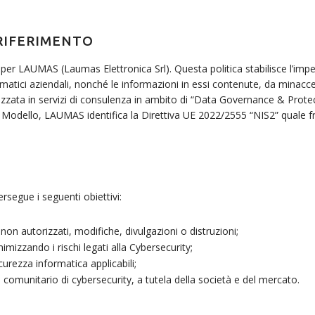
RIFERIMENTO
per LAUMAS (Laumas Elettronica Srl). Questa politica stabilisce l’imp
ormatici aziendali, nonché le informazioni in essi contenute, da minacc
zata in servizi di consulenza in ambito di “Data Governance & Protecti
 Modello, LAUMAS identifica la Direttiva UE 2022/2555 “NIS2” quale fr
rsegue i seguenti obiettivi:
non autorizzati, modifiche, divulgazioni o distruzioni;
imizzando i rischi legati alla Cybersecurity;
curezza informatica applicabili;
e comunitario di cybersecurity, a tutela della società e del mercato.