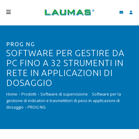
AZIENDA
PROG NG
PRODOTTI
SOFTWARE PER GESTIRE DA
SERVIZI
PC FINO A 32 STRUMENTI IN
ASSISTENZA E DOWNLOAD
RETE IN APPLICAZIONI DI
DOSAGGIO
VIDEO
Home
Prodotti
Software di supervisione
Software per la
BLOG
gestione di indicatori e trasmettitori di peso in applicazioni di
dosaggio
PROG NG
NEWS
CERCA
ITALIANO