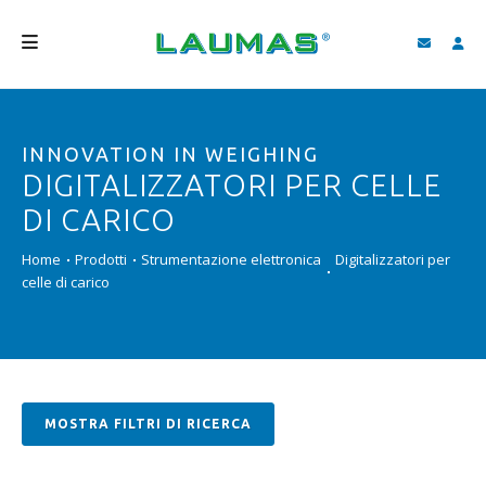
AZIENDA
INNOVATION IN WEIGHING
PRODOTTI
DIGITALIZZATORI PER CELLE
SERVIZI
DI CARICO
ASSISTENZA E DOWNLOAD
Home
Prodotti
Strumentazione elettronica
Digitalizzatori per
celle di carico
VIDEO
BLOG
NEWS
MOSTRA FILTRI DI RICERCA
CERCA
ITALIANO