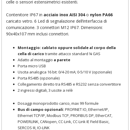
celle o sensori estensimetrici esistenti.
Contenitore IP67 in
acciaio inox AISI 304
o
nylon PA66
caricato vetro. 6 Led di segnalazione dell’interfaccia di
comunicazione. 3 connettori M12 IP67. Dimensioni:
90x40x107 mm inclusi connettori.
Montaggio: cablato oppure solidale al corpo della
cella di carico
tramite attacco standard ¼ GAS
Adatto al montaggio
a parete
Porta micro USB
Uscita analogica 16 bit: 0/4-20 mA; 0-5/10 V (opzionale)
Porta RS485 (opzionale)
Collegamento diretto tra RS485 e RS232 senza convertitore
2 ingressi digitali, 3 uscite a relè
Dosaggi monoprodotto carico, max 99 formule
Bus di campo opzionali:
PROFINET IO, Ethernet/IP,
Ethernet TCP/IP, Modbus TCP, PROFIBUS DP, EtherCAT,
POWERLINK, CANopen, CC-Link, CC-Link IE Field Basic,
SERCOS III, IO-LINK