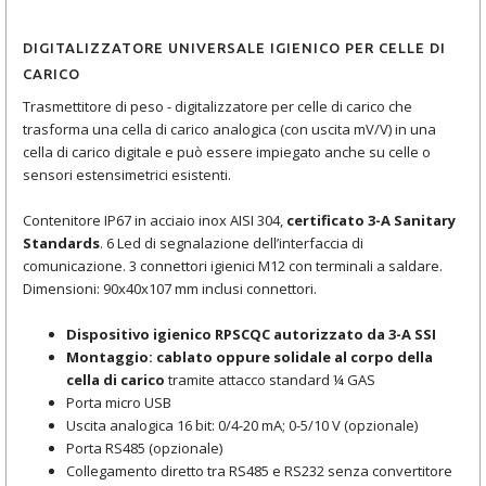
DIGITALIZZATORE UNIVERSALE IGIENICO PER CELLE DI
CARICO
Trasmettitore di peso - digitalizzatore per celle di carico che
trasforma una cella di carico analogica (con uscita mV/V) in una
cella di carico digitale e può essere impiegato anche su celle o
sensori estensimetrici esistenti.
Contenitore IP67 in acciaio inox AISI 304,
certificato 3-A Sanitary
Standards
. 6 Led di segnalazione dell’interfaccia di
comunicazione. 3 connettori igienici M12 con terminali a saldare.
Dimensioni: 90x40x107 mm inclusi connettori.
Dispositivo igienico RPSCQC autorizzato da 3-A SSI
Montaggio: cablato oppure solidale al corpo della
cella di carico
tramite attacco standard ¼ GAS
Porta micro USB
Uscita analogica 16 bit: 0/4-20 mA; 0-5/10 V (opzionale)
Porta RS485 (opzionale)
Collegamento diretto tra RS485 e RS232 senza convertitore