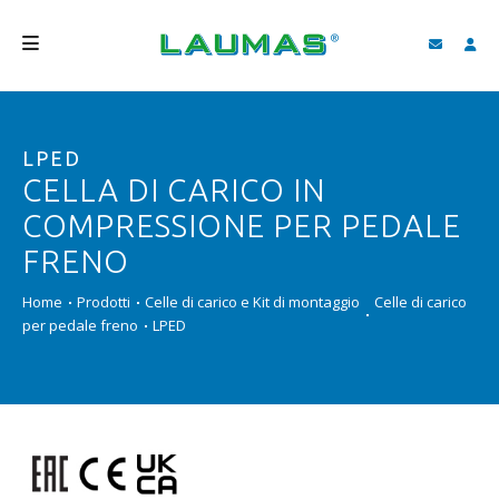
AZIENDA
LPED
PRODOTTI
CELLA DI CARICO IN
SERVIZI
COMPRESSIONE PER PEDALE
ASSISTENZA E DOWNLOAD
FRENO
VIDEO
Home
Prodotti
Celle di carico e Kit di montaggio
Celle di carico
per pedale freno
LPED
BLOG
NEWS
CERCA
ITALIANO