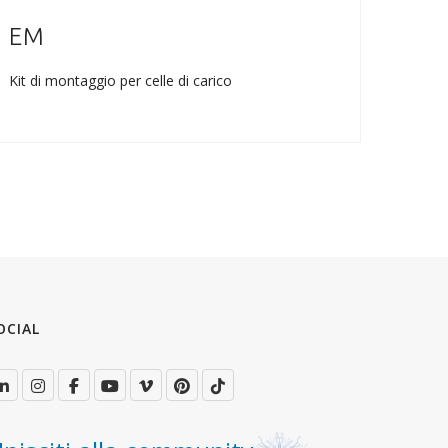
EM
SA
Kit di montaggio per celle di carico
Celle 
OCIAL