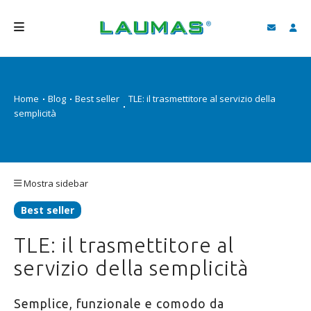
AZIENDA
Home
Blog
Best seller
TLE: il trasmettitore al servizio della
PRODOTTI
semplicità
SERVIZI
ASSISTENZA E DOWNLOAD
Mostra sidebar
VIDEO
Best seller
BLOG
TLE: il trasmettitore al
NEWS
servizio della semplicità
CERCA
Semplice, funzionale e comodo da
ITALIANO