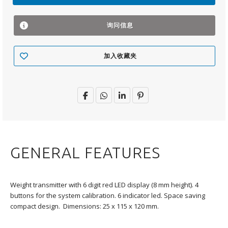
询问信息
加入收藏夹
GENERAL FEATURES
Weight transmitter with 6 digit red LED display (8 mm height). 4
buttons for the system calibration. 6 indicator led. Space saving
compact design. Dimensions: 25 x 115 x 120 mm.