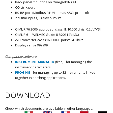
Back panel mounting on Omega/DIN rail
CC-Link
port
RS485 port (Modbus RTU/Laumas ASCII protocol)
2 digital inputs, 3 relay outputs
OIML R 76:2006 approved, class III, 10,000 divis. 0.2μV/VSI
OIML R 61 - WELMEC Guide 8.8:2011 (M.I.D.)
A/D converter 24bit (16000000 points) 4.8 kHz
Display range 999999
Compatible software:
INSTRUMENT MANAGER
(free) - for managing the
instrument parameters.
PROG NG
- for managing up to 32 instruments linked
together in batching applications.
DOWNLOAD
Check which documents are available in other languages.