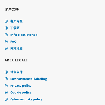
客户支持
客户专区
下载区
Info e assistenza
FAQ
网站地图
AREA LEGALE
销售条件
Environmental labeling
Privacy policy
Cookie policy
Cybersecurity policy