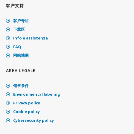
客户支持
客户专区
下载区
Info e assistenza
FAQ
网站地图
AREA LEGALE
销售条件
Environmental labeling
Privacy policy
Cookie policy
Cybersecurity policy