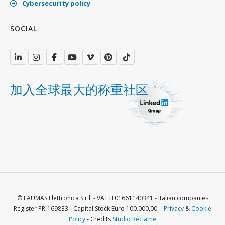
Cybersecurity policy
SOCIAL
加入全球最大的称重社区
© LAUMAS Elettronica S.r.l. - VAT IT01661140341 - Italian companies
Register PR-169833 - Capital Stock Euro 100.000,00. -
Privacy
&
Cookie
Policy
- Credits
Studio Réclame