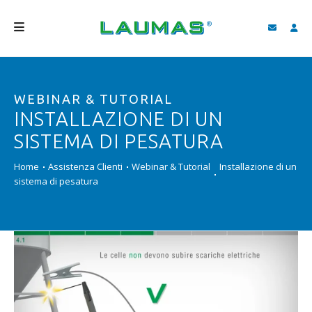
AZIENDA
WEBINAR & TUTORIAL
PRODOTTI
INSTALLAZIONE DI UN
SERVIZI
SISTEMA DI PESATURA
ASSISTENZA E DOWNLOAD
Home
Assistenza Clienti
Webinar & Tutorial
Installazione di un
sistema di pesatura
VIDEO
BLOG
NEWS
CERCA
ITALIANO