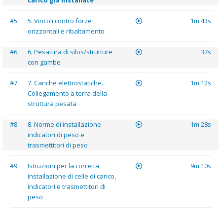
carico già installate
#5
5. Vincoli contro forze
1m 43s
orizzontali e ribaltamento
#6
6. Pesatura di silos/strutture
37s
con gambe
#7
7. Cariche elettrostatiche.
1m 12s
Collegamento a terra della
struttura pesata
#8
8. Norme di installazione
1m 28s
indicatori di peso e
trasmettitori di peso
#9
Istruzioni per la corretta
9m 10s
installazione di celle di carico,
indicatori e trasmettitori di
peso