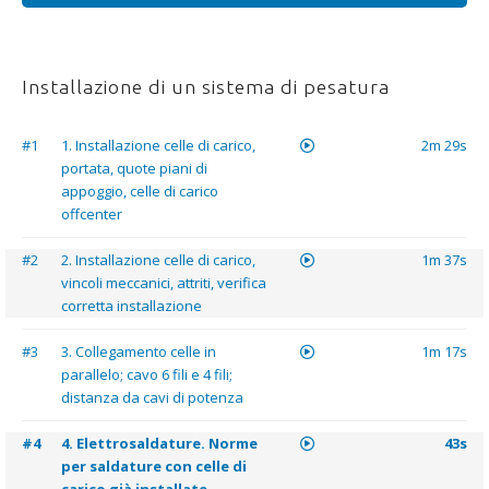
Installazione di un sistema di pesatura
#1
1. Installazione celle di carico,
2m 29s
portata, quote piani di
appoggio, celle di carico
offcenter
#2
2. Installazione celle di carico,
1m 37s
vincoli meccanici, attriti, verifica
corretta installazione
#3
3. Collegamento celle in
1m 17s
parallelo; cavo 6 fili e 4 fili;
distanza da cavi di potenza
#4
4. Elettrosaldature. Norme
43s
per saldature con celle di