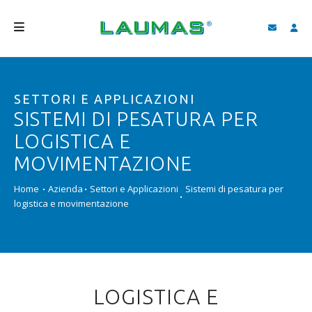
AZIENDA
SETTORI E APPLICAZIONI
PRODOTTI
SISTEMI DI PESATURA PER
SERVIZI
LOGISTICA E
ASSISTENZA E DOWNLOAD
MOVIMENTAZIONE
VIDEO
Home
Azienda
Settori e Applicazioni
Sistemi di pesatura per
logistica e movimentazione
BLOG
NEWS
CERCA
LOGISTICA E
ITALIANO