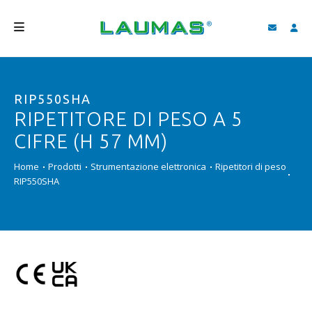
AZIENDA
RIP550SHA
PRODOTTI
RIPETITORE DI PESO A 5
SERVIZI
CIFRE (H 57 MM)
ASSISTENZA E DOWNLOAD
Home
Prodotti
Strumentazione elettronica
Ripetitori di peso
RIP550SHA
VIDEO
BLOG
NEWS
CERCA
ITALIANO