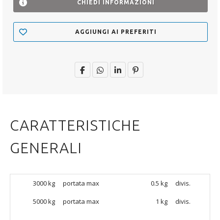
CHIEDI INFORMAZIONI
AGGIUNGI AI PREFERITI
CARATTERISTICHE
GENERALI
3000 kg
portata max
0.5 kg
divis.
5000
kg
portata max
1 kg
divis.