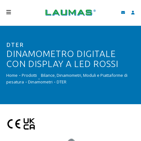
AZIENDA
DTER
PRODOTTI
DINAMOMETRO DIGITALE
SERVIZI
CON DISPLAY A LED ROSSI
ASSISTENZA E DOWNLOAD
Home
Prodotti
Bilance, Dinamometri, Moduli e Piattaforme di
pesatura
Dinamometri
DTER
VIDEO
BLOG
NEWS
CERCA
ITALIANO