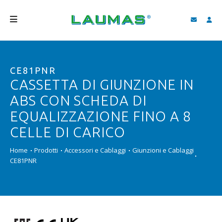
AZIENDA
CE81PNR
PRODOTTI
CASSETTA DI GIUNZIONE IN
SERVIZI
ABS CON SCHEDA DI
ASSISTENZA E DOWNLOAD
EQUALIZZAZIONE FINO A 8
CELLE DI CARICO
VIDEO
Home
Prodotti
Accessori e Cablaggi
Giunzioni e Cablaggi
BLOG
CE81PNR
NEWS
CERCA
ITALIANO