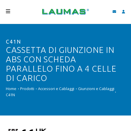
AZIENDA
C41N
PRODOTTI
CASSETTA DI GIUNZIONE IN
SERVIZI
ABS CON SCHEDA
ASSISTENZA E DOWNLOAD
PARALLELO FINO A 4 CELLE
DI CARICO
VIDEO
Home
Prodotti
Accessori e Cablaggi
Giunzioni e Cablaggi
BLOG
C41N
NEWS
CERCA
ITALIANO