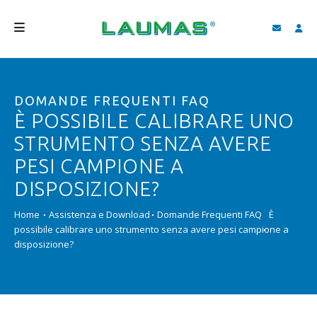
AZIENDA
DOMANDE FREQUENTI FAQ
PRODOTTI
È POSSIBILE CALIBRARE UNO
SERVIZI
STRUMENTO SENZA AVERE
ASSISTENZA E DOWNLOAD
PESI CAMPIONE A
DISPOSIZIONE?
VIDEO
Home
Assistenza e Download
Domande Frequenti FAQ
È
BLOG
possibile calibrare uno strumento senza avere pesi campione a
disposizione?
NEWS
CERCA
ITALIANO