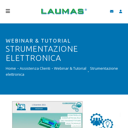
AZIENDA
WEBINAR & TUTORIAL
PRODOTTI
STRUMENTAZIONE
SERVIZI
ELETTRONICA
ASSISTENZA E DOWNLOAD
Home
Assistenza Clienti
Webinar & Tutorial
Strumentazione
elettronica
VIDEO
BLOG
NEWS
CERCA
ITALIANO