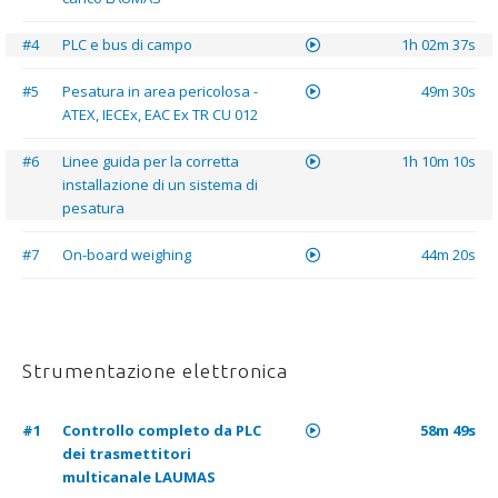
#4
PLC e bus di campo
1h 02m 37s
#5
Pesatura in area pericolosa -
49m 30s
ATEX, IECEx, EAC Ex TR CU 012
#6
Linee guida per la corretta
1h 10m 10s
installazione di un sistema di
pesatura
#7
On-board weighing
44m 20s
Strumentazione elettronica
#1
Controllo completo da PLC
58m 49s
dei trasmettitori
multicanale LAUMAS