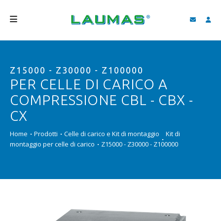
AZIENDA
Z15000 - Z30000 - Z100000
PRODOTTI
PER CELLE DI CARICO A
SERVIZI
COMPRESSIONE CBL - CBX -
ASSISTENZA E DOWNLOAD
CX
VIDEO
Home
Prodotti
Celle di carico e Kit di montaggio
Kit di
montaggio per celle di carico
Z15000 - Z30000 - Z100000
BLOG
NEWS
CERCA
ITALIANO