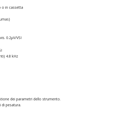
o in cassetta
aumas)
vis. 0.2μV/VSI
SI
ti) 4.8 kHz
estione dei parametri dello strumento.
i di pesatura.