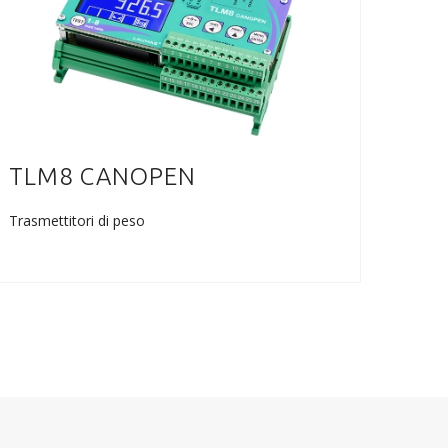
TLM8 CANOPEN
TL
Trasmettitori di peso
Trasme