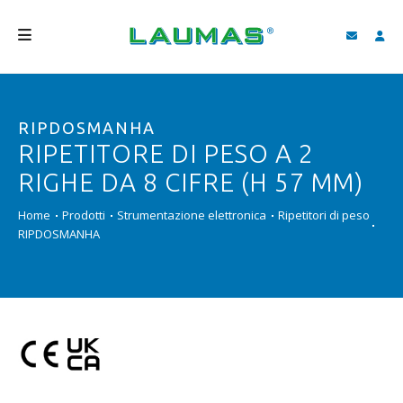
AZIENDA
RIPDOSMANHA
PRODOTTI
RIPETITORE DI PESO A 2
SERVIZI
RIGHE DA 8 CIFRE (H 57 MM)
ASSISTENZA E DOWNLOAD
Home
Prodotti
Strumentazione elettronica
Ripetitori di peso
RIPDOSMANHA
VIDEO
BLOG
NEWS
CERCA
ITALIANO