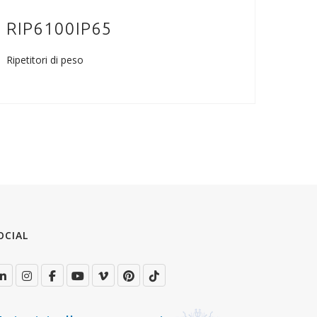
RIP6100IP65
RI
Ripetitori di peso
Ripeti
OCIAL