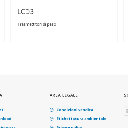
LCD3
Trasmettitori di peso
A
AREA LEGALE
S
nti
Condizioni vendita
nload
Etichettatura ambientale
sistenza
Privacy policy