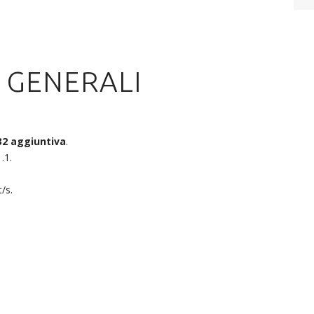
 GENERALI
32 aggiuntiva
.
.1.
/s.