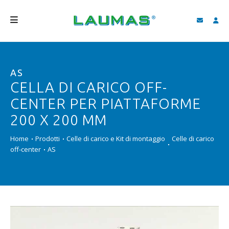
AZIENDA
AS
PRODOTTI
CELLA DI CARICO OFF-
SERVIZI
CENTER PER PIATTAFORME
ASSISTENZA E DOWNLOAD
200 X 200 MM
VIDEO
Home
Prodotti
Celle di carico e Kit di montaggio
Celle di carico
off-center
AS
BLOG
NEWS
CERCA
ITALIANO