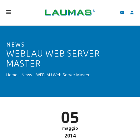
AZIENDA
NEWS
PRODOTTI
WEBLAU WEB SERVER
SERVIZI
MASTER
ASSISTENZA E DOWNLOAD
Home
News
WEBLAU Web Server Master
VIDEO
BLOG
05
NEWS
CERCA
maggio
2014
ITALIANO