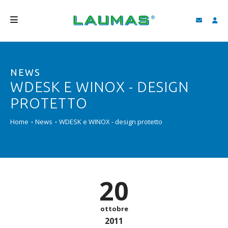
AZIENDA
NEWS
PRODOTTI
WDESK E WINOX - DESIGN
SERVIZI
PROTETTO
ASSISTENZA E DOWNLOAD
Home
News
WDESK e WINOX - design protetto
VIDEO
BLOG
20
NEWS
CERCA
ottobre
2011
ITALIANO