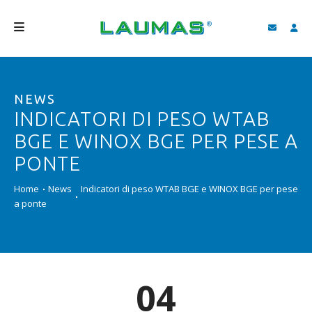
AZIENDA
NEWS
PRODOTTI
INDICATORI DI PESO WTAB
SERVIZI
BGE E WINOX BGE PER PESE A
ASSISTENZA E DOWNLOAD
PONTE
VIDEO
Home
News
Indicatori di peso WTAB BGE e WINOX BGE per pese
a ponte
BLOG
NEWS
CERCA
04
ITALIANO