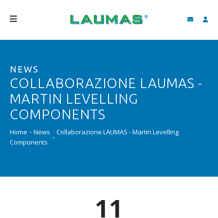
AZIENDA
NEWS
PRODOTTI
COLLABORAZIONE LAUMAS -
SERVIZI
MARTIN LEVELLING
ASSISTENZA E DOWNLOAD
COMPONENTS
VIDEO
Home
News
Collaborazione LAUMAS - Martin Levelling
Components
BLOG
NEWS
CERCA
11
ITALIANO