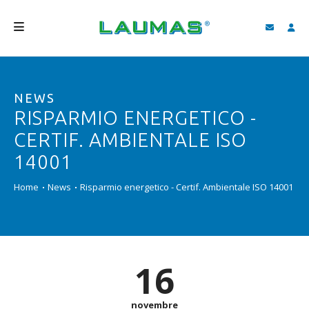
AZIENDA
NEWS
PRODOTTI
RISPARMIO ENERGETICO -
SERVIZI
CERTIF. AMBIENTALE ISO
ASSISTENZA E DOWNLOAD
14001
VIDEO
Home
News
Risparmio energetico - Certif. Ambientale ISO 14001
BLOG
NEWS
16
CERCA
ITALIANO
novembre