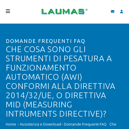
AZIENDA
DOMANDE FREQUENTI FAQ
PRODOTTI
CHE COSA SONO GLI
SERVIZI
STRUMENTI DI PESATURA A
ASSISTENZA E DOWNLOAD
FUNZIONAMENTO
AUTOMATICO (AWI)
VIDEO
CONFORMI ALLA DIRETTIVA
BLOG
2014/32/UE, O DIRETTIVA
NEWS
MID (MEASURING
INTRUMENTS DIRECTIVE)?
CERCA
Home
Assistenza e Download
Domande Frequenti FAQ
Che
ITALIANO