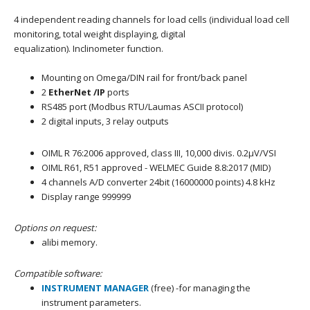
4 independent reading channels for load cells (individual load cell
monitoring, total weight displaying, digital
equalization). Inclinometer function.
Mounting on Omega/DIN rail for front/back panel
2
EtherNet /IP
ports
RS485 port (Modbus RTU/Laumas ASCII protocol)
2 digital inputs, 3 relay outputs
OIML R 76:2006 approved, class III, 10,000 divis. 0.2μV/VSI
OIML R61, R51 approved - WELMEC Guide 8.8:2017 (MID)
4 channels A/D converter 24bit (16000000 points) 4.8 kHz
Display range 999999
Options on request:
alibi memory.
Compatible software:
INSTRUMENT MANAGER
(free) -for managing the
instrument parameters.