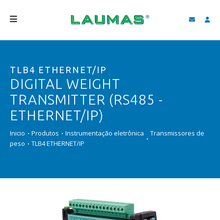
EMPRESA
TLB4 ETHERNET/IP
PRODUTOS
DIGITAL WEIGHT
SERVIÇOS
TRANSMITTER (RS485 -
ASSISTÊNCIA E DOWNLOAD
ETHERNET/IP)
VIDEOS
Inicio
Produtos
Instrumentação eletrônica
Transmissores de
peso
TLB4 ETHERNET/IP
BLOG
NOVIDADES
FIND
PORTUGUÊS