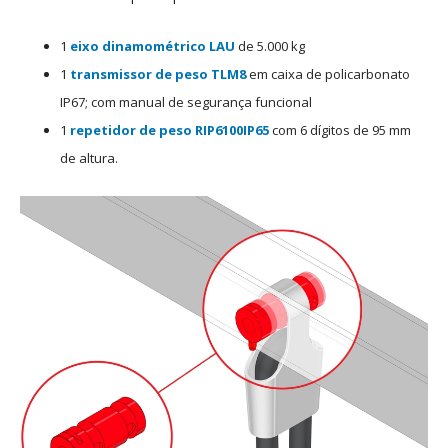
1
eixo dinamométrico
LAU
de 5.000 kg
1
transmissor de peso
TLM8
em caixa de policarbonato
IP67; com manual de segurança funcional
1
repetidor de peso
RIP6100IP65
com 6 dígitos de 95 mm
de altura.