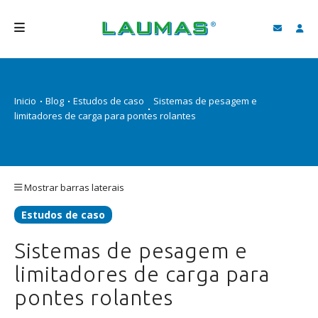
EMPRESA
Inicio
Blog
Estudos de caso
Sistemas de pesagem e
PRODUTOS
limitadores de carga para pontes rolantes
SERVIÇOS
ASSISTÊNCIA E DOWNLOAD
Mostrar barras laterais
VIDEOS
Estudos de caso
BLOG
Sistemas de pesagem e
NOVIDADES
limitadores de carga para
FIND
pontes rolantes
PORTUGUÊS