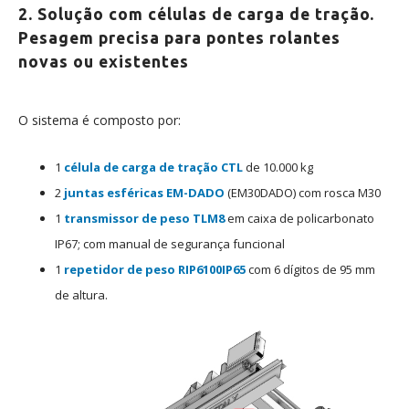
2. Solução com células de carga de tração.
Pesagem precisa para pontes rolantes
novas ou existentes
O sistema é composto por:
1
célula de carga de tração
CTL
de 10.000 kg
2
juntas esféricas
EM-DADO
(EM30DADO) com rosca M30
1
transmissor de peso
TLM8
em caixa de policarbonato
IP67; com manual de segurança funcional
1
repetidor de peso
RIP6100IP65
com 6 dígitos de 95 mm
de altura.