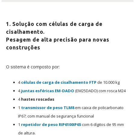
1. Solução com células de carga de
cisalhamento.
Pesagem de alta precisão para novas
construções
O sistema é composto por:
4
células de carga de cisalhamento
FTP
de 10.000 kg
4
juntas esféricas
EM-DADO
(EM25DADO) com rosca M24
4
hastes roscadas
1
transmissor de peso
TLM8
em caixa de policarbonato
IP67; com manual de segurança funcional
1
repetidor de peso
RIP6100IP65
com 6 dígitos de 95 mm
de altura.