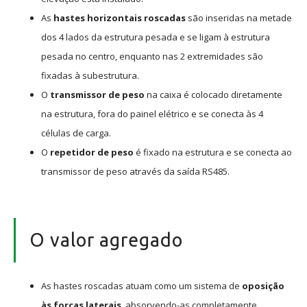
As
hastes horizontais roscadas
são inseridas na metade
dos 4 lados da estrutura pesada e se ligam à estrutura
pesada no centro, enquanto nas 2 extremidades são
fixadas à subestrutura.
O
transmissor de peso
na caixa é colocado diretamente
na estrutura, fora do painel elétrico e se conecta às 4
células de carga.
O
repetidor de peso
é fixado na estrutura e se conecta ao
transmissor de peso através da saída RS485.
O valor agregado
As hastes roscadas atuam como um sistema de
oposição
às forças laterais
, absorvendo-as completamente.