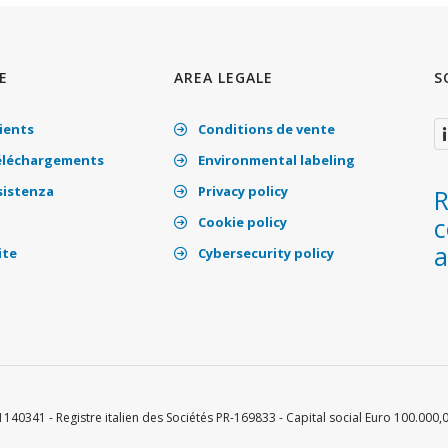
E
AREA LEGALE
S
ients
Conditions de vente
éléchargements
Environmental labeling
sistenza
Privacy policy
R
c
Cookie policy
ite
Cybersecurity policy
140341 - Registre italien des Sociétés PR-169833 - Capital social Euro 100.000,0