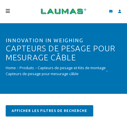
SOCIÉTÉ
INNOVATION IN WEIGHING
PRODUITS
CAPTEURS DE PESAGE POUR
SERVICES
MESURAGE CÂBLE
ASSISTANCE ET TÉLÉCHARGEMENTS
Home
Produits
Capteurs de pesage et Kits de montage
Capteurs de pesage pour mesurage câble
VIDÉO
BLOG
NEWS
AFFICHER LES FILTRES DE RECHERCHE
RECHERCHER
FRANÇAIS