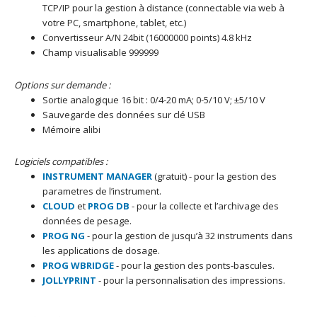
TCP/IP pour la gestion à distance (connectable via web à
votre PC, smartphone, tablet, etc.)
Convertisseur A/N 24bit (16000000 points) 4.8 kHz
Champ visualisable 999999
Options sur demande :
Sortie analogique 16 bit : 0/4-20 mA; 0-5/10 V; ±5/10 V
Sauvegarde des données sur clé USB
Mémoire alibi
Logiciels compatibles :
INSTRUMENT MANAGER
(gratuit) - pour la gestion des
parametres de l’instrument.
CLOUD
et
PROG DB
- pour la collecte et l’archivage des
données de pesage.
PROG NG
- pour la gestion de jusqu’à 32 instruments dans
les applications de dosage.
PROG WBRIDGE
- pour la gestion des ponts-bascules.
JOLLYPRINT
- pour la personnalisation des impressions.