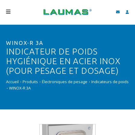
SOCIÉTÉ
WINOX-R 3A
PRODUITS
INDICATEUR DE POIDS
SERVICES
HYGIÉNIQUE EN ACIER INOX
ASSISTANCE ET TÉLÉCHARGEMENTS
(POUR PESAGE ET DOSAGE)
VIDÉO
Accueil
Produits
Électroniques de pesage
Indicateurs de poids
WINOX-R 3A
BLOG
NEWS
RECHERCHER
FRANÇAIS