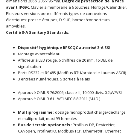
dimensions 286 x 206 x 96 mm.
Degré de protection de la face
avant IP69K.
Clavier à membrane à 6 touches. Horloge/Calendrier.
Plusieurs versions pour différents types de connexions
électriques: presse-étoupes, D-SUB, bornes/connecteurs
amovibles.
Certifié 3-A
Sanitary Standards
.
Dispositif hygiénique RPSCQC autorisé 3-A SSI
Montage avant tableau
Afficheur à LED rouge, 6 chiffres de 20 mm, 16 DEL de
signalisation
Ports RS232 et RS485 (ModBus RTU/protocole Laumas ASCII)
3 entrées numériques, 5 sorties à relais
Approuvé OIML R 76:2006, classe III, 10 000 divis. 0.2μV/VSI
Approuvé OIML R 61 - WELMEC 8.8:2011 (M.I.D.)
Multiprogramme
: dosage monoproduit charge/décharge
et multiproduit, maxi 99 formules
Bus de terrain optionnels
: Profibus DP, DeviceNet,
CANopen, Profinet IO, Modbus/TCP, Ethernet/IP. Ethernet