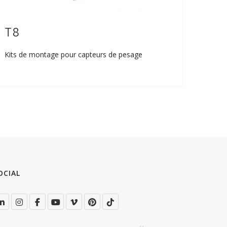
T8
AZ
Kits de montage pour capteurs de pesage
Capteu
OCIAL