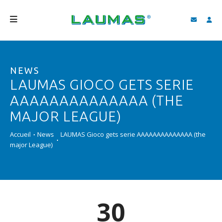
SOCIÉTÉ
NEWS
PRODUITS
LAUMAS GIOCO GETS SERIE
SERVICES
AAAAAAAAAAAAAA (THE
ASSISTANCE ET TÉLÉCHARGEMENTS
MAJOR LEAGUE)
VIDÉO
Accueil
News
LAUMAS Gioco gets serie AAAAAAAAAAAAAA (the
major League)
BLOG
NEWS
RECHERCHER
30
FRANÇAIS