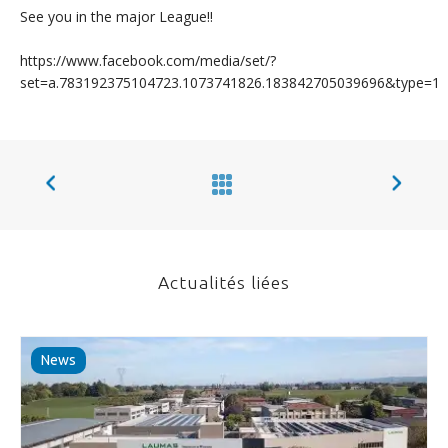
See you in the major League!!
https://www.facebook.com/media/set/?
set=a.783192375104723.1073741826.183842705039696&type=1
Actualités liées
News