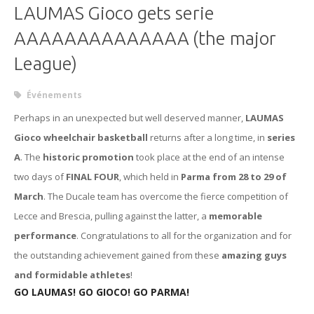
LAUMAS Gioco gets serie
AAAAAAAAAAAAAA (the major
League)
Événements
Perhaps in an unexpected but well deserved manner,
LAUMAS
Gioco wheelchair basketball
returns after a long time, in
series
A
. The
historic promotion
took place at the end of an intense
two days of
FINAL FOUR
, which held in
Parma from 28 to 29 of
March
. The Ducale team has overcome the fierce competition of
Lecce and Brescia, pulling against the latter, a
memorable
performance
. Congratulations to all for the organization and for
the outstanding achievement gained from these
amazing guys
and formidable athletes
!
GO LAUMAS! GO GIOCO! GO PARMA!