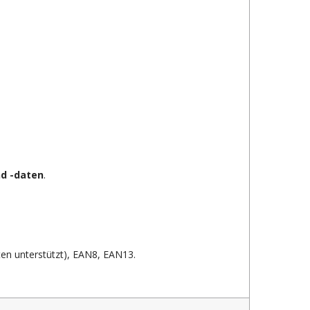
d -daten
.
n unterstützt), EAN8, EAN13.