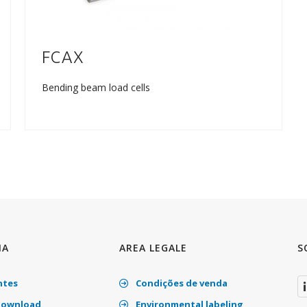
FCAX
Bending beam load cells
IA
AREA LEGALE
S
ntes
Condições de venda
download
Environmental labeling