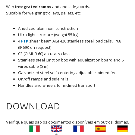
With
integrated ramps
and and sideguards.
Suitable for weighing trolleys, pallets, etc.
Anodized aluminum construction
Ultra-light structure (weight 55 kg)
4
FTP
shear beam AISI 420 stainless steel load cells, IP68
(IP69K on request)
C3 (OIML R 60) accuracy class
Stainless steel junction box with equalization board and 6
wires cable (5 m)
Galvanized steel self-centering adjustable jointed feet
On/off ramps and side rails
Handles and wheels for inclined transport
DOWNLOAD
Verifique quais são os documentos disponíveis em outros idiomas.