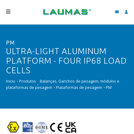
EMPRESA
PM
PRODUTOS
ULTRA-LIGHT ALUMINUM
SERVIÇOS
PLATFORM - FOUR IP68 LOAD
ASSISTÊNCIA E DOWNLOAD
CELLS
VIDEOS
Inicio
Produtos
Balanças, Ganchos de pesagem, módulos e
plataformas de pesagem
Plataformas de pesagem
PM
BLOG
NOVIDADES
FIND
PORTUGUÊS